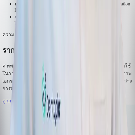
ประกาศนียบัตรการปลูกกระดูกขั้นสูง Urban Regeneration
Institute, Hungary
ประกาศนียบัตรการฝังรากฟันเทียมทั้งขากรรไกร
University of Ilapeo, Brazil
ความเชี่ยวชาญ
รากฟันเทียมดิจิทัล ด้วยระบบนำทาง
ศ.ทพ.ดร. อาทิพันธุ์ เป็นผู้บุกเบิกการนำระบบนำทางดิจิทัลมาใช้
ในการฝังรากฟันเทียมในประเทศไทย ตั้งแต่การวางแผนบนภาพ
เอกซเรย์สามมิติ ไปจนถึงการควบคุมตำแหน่งและองศาระหว่าง
การผ่าตัด
ดูการรักษารากฟันเทียมของเรา