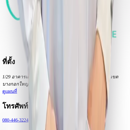
ที่ตั้ง
1/29 อาคารเด็นโทเปีย ถนนเพชรเกษม แขวงวัดท่าพระ เขต
บางกอกใหญ่ กรุงเทพมหานคร 10600
ดูแผนที่
โทรศัพท์
080-446-3224