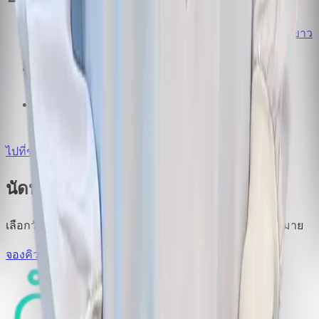
ผลงานด้านรากฟันเทียมของ ศ.ดร.ทพ. อาทิพันธุ์ พิมพ์ขาว
ขำ
3 ตุลาคม 2568
ทำไม ศ.ดร.ทพ. อาทิพันธุ์ พิมพ์ขาวขำ จึงได้รับการ
ยอมรับระดับโลก
3 ตุลาคม 2568
ศ.ดร.ทพ. อาทิพันธุ์ พิมพ์ขาวขำ ติดอันดับ Top 2%
Scientists of the World
3 ตุลาคม 2568
ไปที่ข่าวสาร
นัดหมายกับ ศ.ทพ.ดร. อาทิพันธุ์
เลือกวันและเวลาที่สะดวก เราจะติดต่อกลับเพื่อยืนยันนัดหมาย
จองคิว