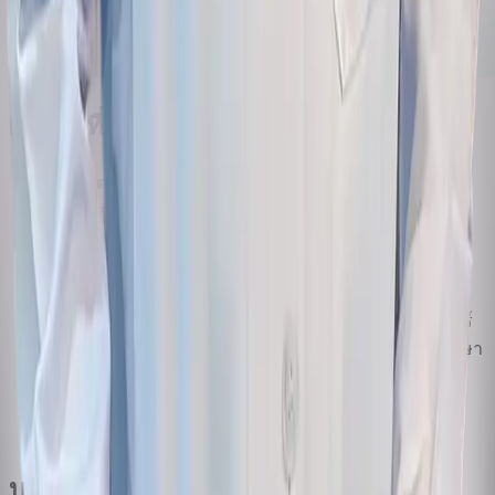
ผลงานที่มีต่อวงการรากฟันเทียม
การพัฒนาแนวทางการรักษา All-on-4 และ All-on-6 เพื่อ
ให้ผู้ที่สูญเสียฟันทั้งขากรรไกรกลับมามีฟันติดแน่นได้ใน
วันเดียว
งานวิจัยด้านการปลูกกระดูก เพื่อเพิ่มปริมาณกระดูกขา
กรรไกรสำหรับการฝังรากฟันเทียม
การผสานทันตกรรมดิจิทัล การวางแผนด้วยคอมพิวเตอร์
และการผ่าตัดด้วยระบบนำทาง เข้าเป็นแนวทางการรักษา
เดียว
การถ่ายทอดความรู้ผ่าน Dentopia Academy และการฝึก
อบรมทันตแพทย์ทั้งในและต่างประเทศ
บทความที่เกี่ยวข้อง