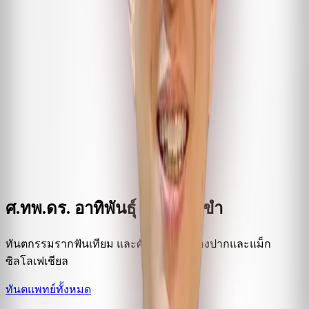
ศ.ทพ.ดร. อาทิพันธุ์ พิมพ์ขาวขำ
ทันตกรรมรากฟันเทียม และศัลยศาสตร์ช่องปากและแม็ก
ซิลโลเฟเชียล
ทันตแพทย์ทั้งหมด