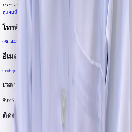
บางกอกใหญ่ กรุงเทพมหานคร 10600
ดูแผนที่
โทรศัพท์
080-446-3224
อีเมล
dentopia.bangkok@gmail.com
เวลาทำการ
จันทร์ ถึง อาทิตย์ 9:00–20:00 น.
ติดตามเรา