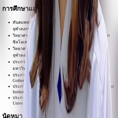
การศึกษาและวุฒิบัตร
ทันตแพทยศาสตรบัณฑิต (เกียรตินิยมอันดับหนึ่ง)
จุฬาลงกรณ์มหาวิทยาลัย
วิทยาศาสตรมหาบัณฑิต (ศัลยศาสตร์ช่องปากและแม็ก
ซิลโลเฟเชียล) จุฬาลงกรณ์มหาวิทยาลัย
วิทยาศาสตรดุษฎีบัณฑิต (Dental Biomaterials Science)
จุฬาลงกรณ์มหาวิทยาลัย
ประกาศนียบัตรสาขาทันตกรรมรากเทียม จุฬาลงกรณ์
มหาวิทยาลัย
ประกาศนียบัตรการฝังรากฟันเทียมขั้นสูง University of
Gothenburg, Sweden
ประกาศนียบัตรการปลูกกระดูกขั้นสูง Urban Regeneration
Institute, Hungary
ประกาศนียบัตรการฝังรากฟันเทียมในขากรรไกรไร้ฟัน
University of Ilapeo, Brazil
นัดหมายกับทันตแพทย์ท่านนี้