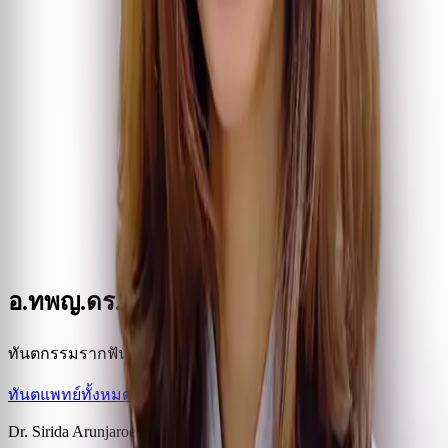
อ.ทพญ.ดร. สิริดา อรุณเจริญสุข
ทันตกรรมรากฟันเทียมและศัลยศาสตร์ช่องปาก
ทันตแพทย์ทั้งหมด
Dr. Sirida Arunjaroensuk